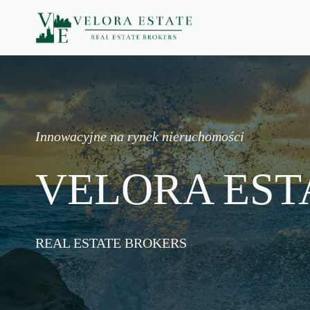
Skip
to
content
Innowacyjne
na rynek nieruchomości
VELORA EST
REAL ESTATE BROKERS