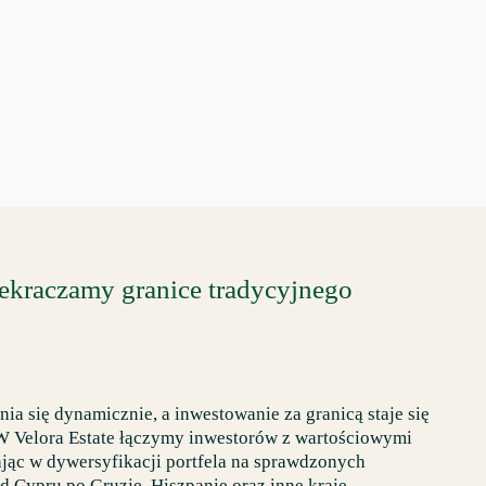
WŁOCHY
GRUNTY
zekraczamy granice tradycyjnego
a się dynamicznie, a inwestowanie za granicą staje się
 W Velora Estate łączymy inwestorów z wartościowymi
jąc w dywersyfikacji portfela na sprawdzonych
 Cypru po Gruzję, Hiszpanię oraz inne kraje.