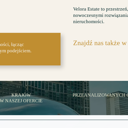
Velora Estate to przestrzeń
nowoczesnymi rozwiązania
nieruchomości.
Znajdź nas także 
ści, łącząc
nym podejściem.
KRAJÓW
PRZEANALIZOWANYCH 
W NASZEJ OFERCIE