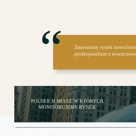
“
Zmieniamy rynek nieruchomo
profesjonalizm z nowoczes
POLSKICH MIAST, W KTÓRYCH
MONITORUJEMY RYNEK