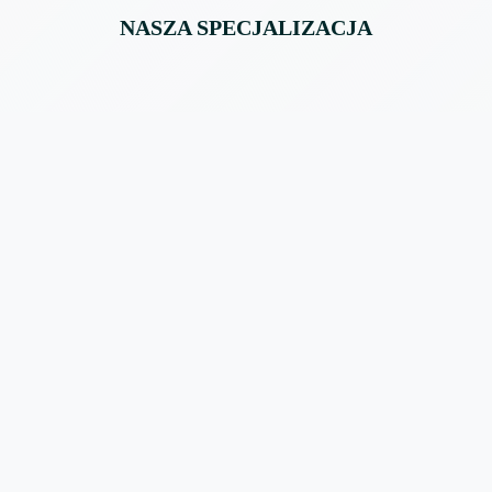
NASZA SPECJALIZACJA
RUZJA, HISZPANIA I INNE
uchomości
niczne
emy kompleksową obsługę
cji od wyboru lokalizacji po
cję transakcji i wynajem.
jemy kierunki dopasowując
otrzeb inwestorów,
my (i odradzamy) co
 dostarczając zweryfikowane