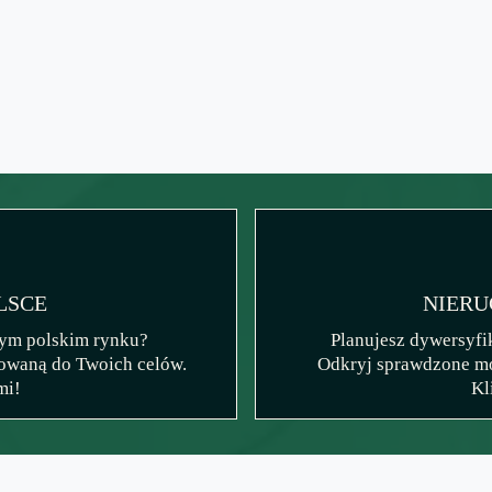
LSCE
NIERU
nym polskim rynku?
Planujesz dywersyfi
owaną do Twoich celów.
Odkryj sprawdzone mo
mi!
Kl